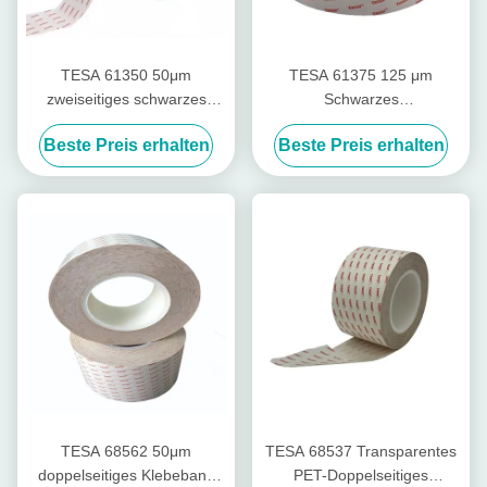
TESA 61350 50μm
TESA 61375 125 μm
zweiseitiges schwarzes
Schwarzes
Hochleistungsband
Hochleistungsfilm-
Beste Preis erhalten
Beste Preis erhalten
Doppelseitiges Band mit
modifiziertem Acrylklebstoff
TESA 68562 50μm
TESA 68537 Transparentes
doppelseitiges Klebeband
PET-Doppelseitiges