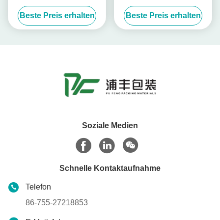
mit Tackifiziertem Acryl für
Klebeband 0,1 mm Anti-
Beste Preis erhalten
Beste Preis erhalten
eine äußere Wetterfestigkeit
Rebond mit hoher
Temperaturbeständigkeit
Soziale Medien
Schnelle Kontaktaufnahme
Telefon
86-755-27218853