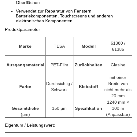
Oberflächen.
Verwendet zur Reparatur von Fenstern,
Batteriekomponenten, Touchscreens und anderen
elektronischen Komponenten.
Produktparameter
61380 /
Marke
TESA
Modell
61385
Ausgangsmaterial
PET-Film
Zurückhalten
Glasine
mit einer
Durchsichtig /
Breite von
Farbe
Klebstoff
Schwarz
nicht mehr als
20 mm
1240 mm ×
Gesamtdicke
150 μm
Spezifikation
100 m
(
μm
)
(Anpassbar)
Eigentum / Leistungswert: