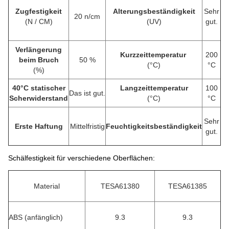
Zugfestigkeit
Alterungsbeständigkeit
Sehr
20 n/cm
(N / CM)
(UV)
gut.
Verlängerung
Kurzzeittemperatur
200
beim Bruch
50 %
(°C)
°C
(%)
40°C statischer
Langzeittemperatur
100
Das ist gut.
Scherwiderstand
(°C)
°C
Sehr
Erste Haftung
Mittelfristig
Feuchtigkeitsbeständigkeit
gut.
Schälfestigkeit für verschiedene Oberflächen:
Material
TESA61380
TESA61385
ABS (anfänglich)
9.3
9.3