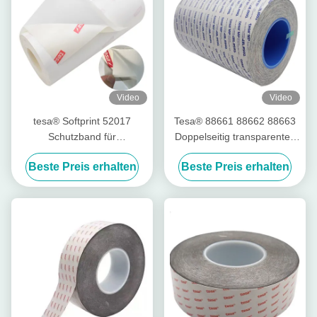
Video
Video
tesa® Softprint 52017
Tesa® 88661 88662 88663
Schutzband für
Doppelseitig transparentes
Druckzylinder- Weich
PET-Folieband
Beste Preis erhalten
Beste Preis erhalten