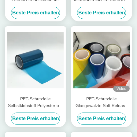
Leiterplatten 1250mm *
0,08 mm Dicke anpassbar
Beste Preis erhalten
Beste Preis erhalten
100m Anpassbar
Video
PET-Schutzfolie
PET-Schutzfolie
Selbstklebstoff Polyesterfolie
Glasgewalzte Soft Release
zum Laserschneiden
Film schützt Bildschirm
Beste Preis erhalten
Beste Preis erhalten