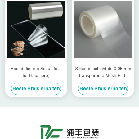
Hochdefinierte Schutzfolie
Silikonbeschichtete 0,05 mm
für Haustiere,
transparente Mesh PET-
benutzerdefinierte
Polyester-Schutzfolie
Beste Preis erhalten
Beste Preis erhalten
Oberflächenschutzfolie für
Glas