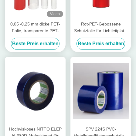
Video
0,05~0,25 mm dicke PET-
Rot-PET-Gebossene
Folie, transparente PET-
Schutzfolie für Lichtleitplatte
Folie für Thermoformen
mit hoher Reinheit
Beste Preis erhalten
Beste Preis erhalten
Hochviskoses NITTO ELEP
SPV 224S PVC-
N-380R Abdeckband für
Metalloberflächenschutzfolie