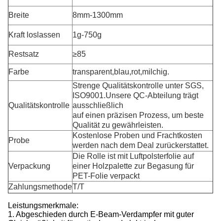
Breite
8mm-1300mm
Kraft loslassen
1g-750g
Restsatz
≥85
Farbe
transparent,blau,rot,milchig.
Strenge Qualitätskontrolle unter SGS,
ISO9001.Unsere QC-Abteilung trägt
Qualitätskontrolle
ausschließlich
auf einen präzisen Prozess, um beste
Qualität zu gewährleisten.
Kostenlose Proben und Frachtkosten
Probe
werden nach dem Deal zurückerstattet.
Die Rolle ist mit Luftpolsterfolie auf
Verpackung
einer Holzpalette zur Begasung für
PET-Folie verpackt
Zahlungsmethode
T/T
Leistungsmerkmale:
1. Abgeschieden durch E-Beam-Verdampfer mit guter