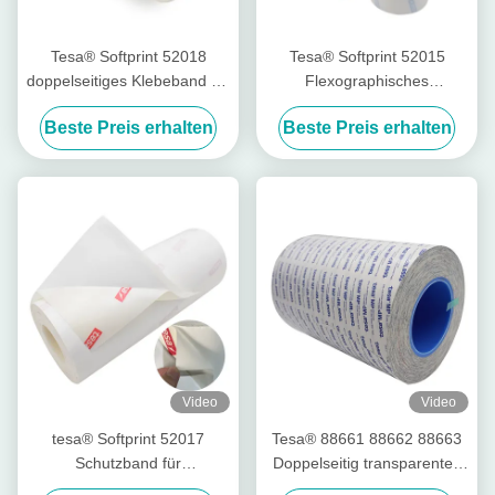
Tesa® Softprint 52018
Tesa® Softprint 52015
doppelseitiges Klebeband für
Flexographisches
den Flexodruck – Extra
Druckband - mittelhart
Beste Preis erhalten
Beste Preis erhalten
weich
Video
Video
tesa® Softprint 52017
Tesa® 88661 88662 88663
Schutzband für
Doppelseitig transparentes
Druckzylinder- Weich
PET-Folieband