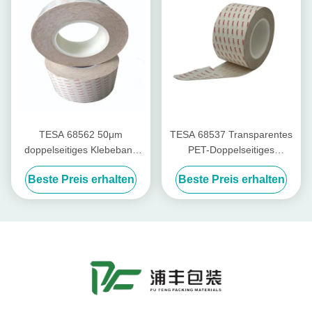
TESA 68562 50μm
TESA 68537 Transparentes
doppelseitiges Klebeband
PET-Doppelseitiges
mit Tackifiziertem Acryl für
Klebeband 0,1 mm Anti-
Beste Preis erhalten
Beste Preis erhalten
eine äußere Wetterfestigkeit
Rebond mit hoher
Temperaturbeständigkeit