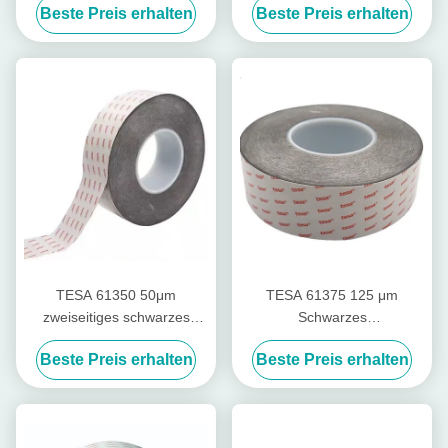
Beste Preis erhalten
Beste Preis erhalten
TESA 61350 50μm
TESA 61375 125 μm
zweiseitiges schwarzes
Schwarzes
Hochleistungsband
Hochleistungsfilm-
Beste Preis erhalten
Beste Preis erhalten
Doppelseitiges Band mit
modifiziertem Acrylklebstoff