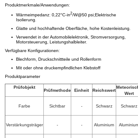
Produktmerkmale/Anwendungen:
2
Wärmeimpedanz: 0,22°C-in
/W@50 psi;Elektrische
Isolierung.
Glatte und hochhaftende Oberfläche, hohe Kostenleistung.
Verwendet in der Automobilelektronik, Stromversorgung,
Motorsteuerung, Leistungshalbleiter.
Verfügbare Konfigurationen:
Blechform, Druckschnittteile und Rollenform
Mit oder ohne druckempfindlichen Klebstoff
Produktparameter
Prüfobjekt
Meteorisc
Prüfmethode
Einheit
Reichswert
Wert
Farbe
Sichtbar
-
Schwarz
Schwarz
Verstärkungsträger
-
-
Aluminium
Aluminiu