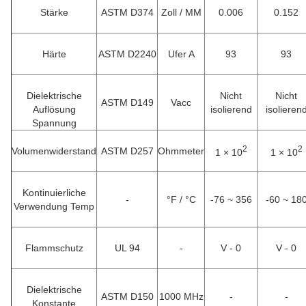
Stärke
ASTM D374
Zoll / MM
0.006
0.152
Härte
ASTM D2240
Ufer A
93
93
Dielektrische
Nicht
Nicht
ASTM D149
Vacc
Auflösung
isolierend
isolieren
Spannung
2
2
Volumenwiderstand
ASTM D257
Ohmmeter
1 × 10
1 × 10
Kontinuierliche
-
°F / °C
-76 ~ 356
-60 ~ 18
Verwendung Temp
Flammschutz
UL 94
-
V - 0
V - 0
Dielektrische
ASTM D150
1000 MHz
-
-
Konstante