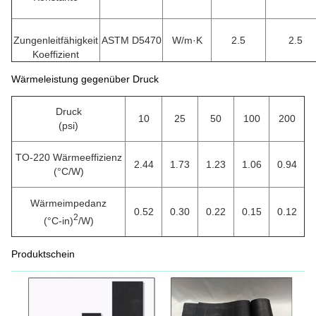
Zungenleitfähigkeit
ASTM D5470
W/m·K
2.5
2.5
Koeffizient
Wärmeleistung gegenüber Druck
Druck
10
25
50
100
200
(psi)
TO-220 Wärmeeffizienz
2.44
1.73
1.23
1.06
0.94
(°C/W)
Wärmeimpedanz
0.52
0.30
0.22
0.15
0.12
2
(°C-in)
/W)
Produktschein