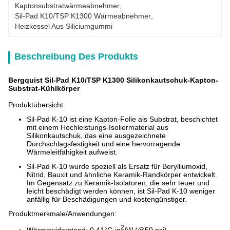
Kaptonsubstratwärmeabnehmer
, 
Sil-Pad K10/TSP K1300 Wärmeabnehmer
, 
Heizkessel Aus Siliciumgummi
Beschreibung Des Produkts
Bergquist Sil-Pad K10/TSP K1300 Silikonkautschuk-Kapton-
Substrat-Kühlkörper
Produktübersicht:
Sil-Pad K-10 ist eine Kapton-Folie als Substrat, beschichtet
mit einem Hochleistungs-Isoliermaterial aus
Silikonkautschuk, das eine ausgezeichnete
Durchschlagsfestigkeit und eine hervorragende
Wärmeleitfähigkeit aufweist.
Sil-Pad K-10 wurde speziell als Ersatz für Berylliumoxid,
Nitrid, Bauxit und ähnliche Keramik-Randkörper entwickelt.
Im Gegensatz zu Keramik-Isolatoren, die sehr teuer und
leicht beschädigt werden können, ist Sil-Pad K-10 weniger
anfällig für Beschädigungen und kostengünstiger.​
Produktmerkmale/Anwendungen:
2
Wärmewiderstand: 0,41°C-in
/W (@50 psi)