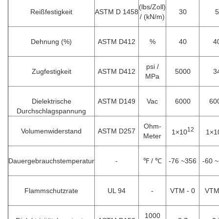
(lbs/Zoll)
Reißfestigkeit
ASTM D 1458
30
5
/ (kN/m)
Dehnung (%)
ASTM D412
%
40
4
psi /
Zugfestigkeit
ASTM D412
5000
3
MPa
Dielektrische
ASTM D149
Vac
6000
60
Durchschlagspannung
Ohm-
12
Volumenwiderstand
ASTM D257
1×10
1×1
Meter
Dauergebrauchstemperatur
-
℉ / ​℃
-76 ~356
-60 ~
Flammschutzrate
UL 94
-
VTM - 0
VTM 
1000