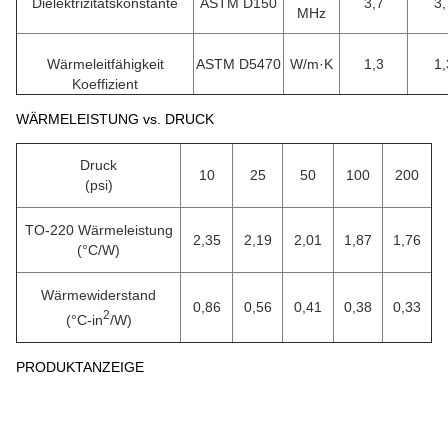
Dielektrizitätskonstante
ASTM D150
3,7
3,
MHz
Wärmeleitfähigkeit
ASTM D5470
W/m·K
1,3
1,
Koeffizient
WÄRMELEISTUNG vs. DRUCK
Druck
10
25
50
100
200
(psi)
TO-220 Wärmeleistung
2,35
2,19
2,01
1,87
1,76
(°C/W)
Wärmewiderstand
0,86
0,56
0,41
0,38
0,33
2
(°C-in
/W)
PRODUKTANZEIGE