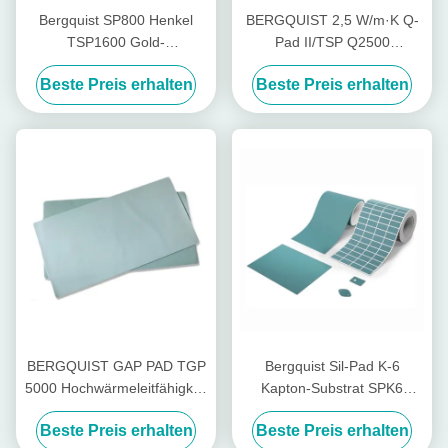
Bergquist SP800 Henkel
BERGQUIST 2,5 W/m·K Q-
TSP1600 Gold-
Pad II/TSP Q2500
Wärmedämmstoff aus
Kühldichtung aus
Beste Preis erhalten
Beste Preis erhalten
Siliziumfolie
Aluminiumfolie
BERGQUIST GAP PAD TGP
Bergquist Sil-Pad K-6
5000 Hochwärmeleitfähigkeit
Kapton-Substrat SPK6
Silikonpad
thermisch leitfähiges
Beste Preis erhalten
Beste Preis erhalten
Silikonpad