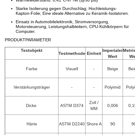
Starke Isolierung gegen Durchschlag; Hochleistungs-
Kapton-Folie; Eine ideale Alternative zu Keramik-Isolatoren.
Einsatz in Automobilelektronik, Stromversorgung,
Motorsteuerung, Leistungshalbleitern, CPU-Kühlkörpern für
Computer.
PRODUKTPARAMETER
Testobjekt
Imperialer
Metri
Testmethode
Einheit
Wert
We
Farbe
Visuell
-
Beige
Bei
Verstärkungsträger
-
-
Polyimid
Poly
Zoll /
Dicke
ASTM D374
0,006
0,1
MM
Härte
ASTM D2240
Shore A
90
9