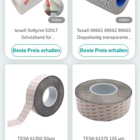
Video
Video
tesa® Softprint 52017
Tesa® 88661 88662 88663
Schutzband für
Doppelseitig transparentes
Druckzylinder- Weich
PET-Folieband
Beste Preis erhalten
Beste Preis erhalten
TESA 61350 50μm
TESA 61375 125 μm