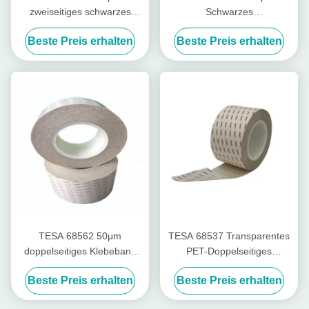
zweiseitiges schwarzes
Schwarzes
Hochleistungsband
Hochleistungsfilm-
Beste Preis erhalten
Beste Preis erhalten
Doppelseitiges Band mit
modifiziertem Acrylklebstoff
TESA 68562 50μm
TESA 68537 Transparentes
doppelseitiges Klebeband
PET-Doppelseitiges
mit Tackifiziertem Acryl für
Klebeband 0,1 mm Anti-
Beste Preis erhalten
Beste Preis erhalten
eine äußere Wetterfestigkeit
Rebond mit hoher
Temperaturbeständigkeit