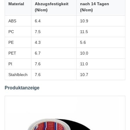
Material
Abzugsfestigkeit
nach 14 Tagen
(N/cm)
(N/cm)
ABS
6.4
10.9
PC
7.5
11.5
PE
4.3
5.6
PET
6.7
10.0
PI
7.6
11.0
Stahlblech
7.6
10.7
Produktanzeige