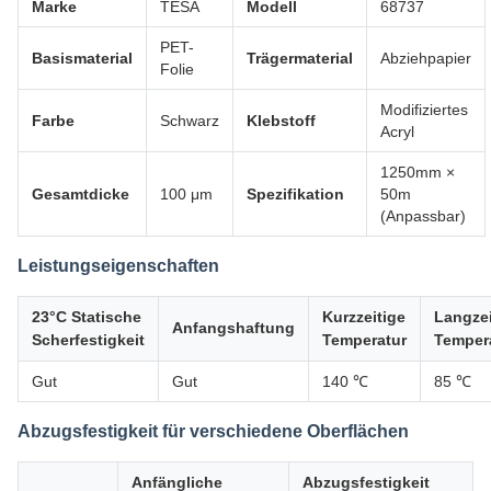
Marke
TESA
Modell
68737
PET-
Basismaterial
Trägermaterial
Abziehpapier
Folie
Modifiziertes
Farbe
Schwarz
Klebstoff
Acryl
1250mm ×
Gesamtdicke
100 μm
Spezifikation
50m
(Anpassbar)
Leistungseigenschaften
23°C Statische
Kurzzeitige
Langzei
Anfangshaftung
Scherfestigkeit
Temperatur
Temper
Gut
Gut
140 ℃
85 ℃
Abzugsfestigkeit für verschiedene Oberflächen
Anfängliche
Abzugsfestigkeit